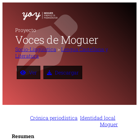
Saltar
al
contenido
Proyecto
Voces de Moguer
Socio-Lingüística
>
Lengua Castellana y
Literatura
Ver
Descargar
Crónica periodística
Identidad local
Moguer
Resumen