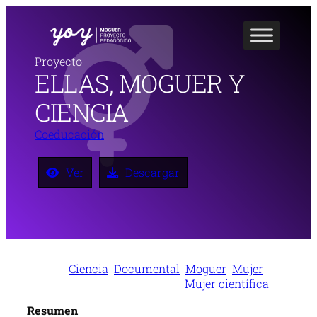
Saltar
al
contenido
Proyecto
ELLAS, MOGUER Y
CIENCIA
Coeducación
Ver
Descargar
Ciencia
Documental
Moguer
Mujer
Mujer científica
Resumen