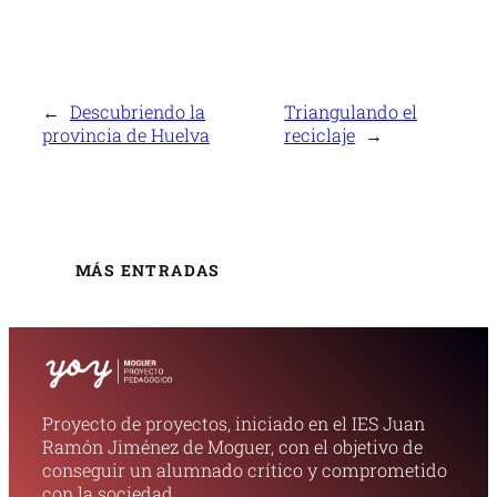
←
Descubriendo la
Triangulando el
provincia de Huelva
reciclaje
→
MÁS ENTRADAS
Proyecto de proyectos, iniciado en el IES Juan
Ramón Jiménez de Moguer, con el objetivo de
conseguir un alumnado crítico y comprometido
con la sociedad.